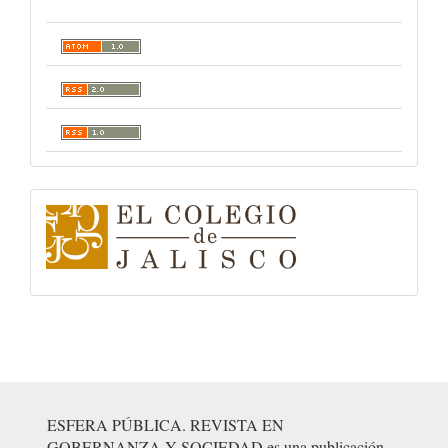
logo-
colegio-
de-
jalisco
ESFERA PÚBLICA. REVISTA EN
GOBERNANZA Y SOCIEDAD es una publicación