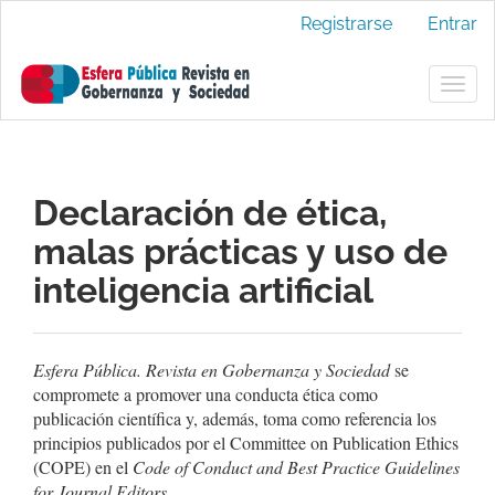
Navegación
Registrarse
Entrar
principal
Contenido
principal
Togg
Barra
navig
lateral
Declaración de ética,
malas prácticas y uso de
inteligencia artificial
Esfera Pública. Revista en Gobernanza y Sociedad
se
compromete a promover una conducta ética como
publicación científica y, además, toma como referencia los
principios publicados por el Committee on Publication Ethics
(COPE) en el
Code of Conduct and Best Practice Guidelines
for Journal Editors
.