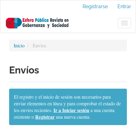
Navegación
Registrarse
Entrar
principal
Contenido
principal
Togg
Barra
navig
lateral
Inicio
Envíos
Envíos
El registro y el inicio de sesión son necesarios para
enviar elementos en línea y para comprobar el estado de
Ir a Iniciar sesión
los envíos recientes.
a una cuenta
Registrar
existente o
una nueva cuenta.