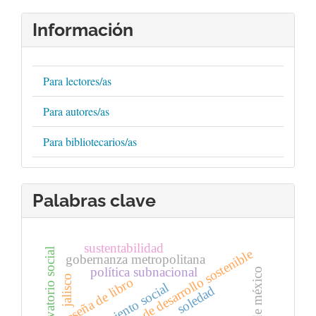
Información
Para lectores/as
Para autores/as
Para bibliotecarios/as
Palabras clave
sustentabilidad
observatorio social
objetivos de desarrollo sostenible
gobernanza metropolitana
política subnacional
valle de méxico
jalisco
reseña de libro
aislamiento social
soledad