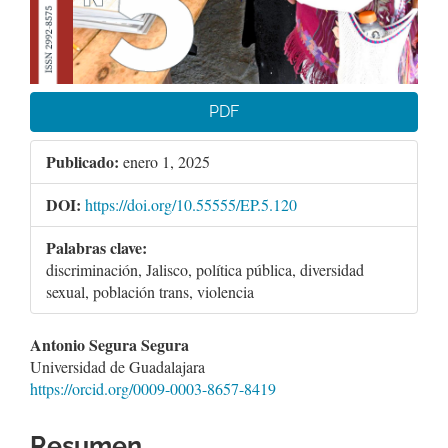
PDF
Publicado:
enero 1, 2025
DOI:
https://doi.org/10.55555/EP.5.120
Palabras clave:
discriminación, Jalisco, política pública, diversidad
sexual, población trans, violencia
Contenido
Antonio Segura Segura
Universidad de Guadalajara
principal
https://orcid.org/0009-0003-8657-8419
del
artículo
Resumen