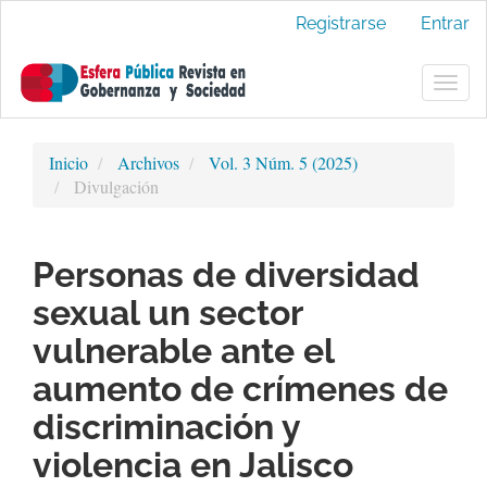
Navegación
Registrarse
Entrar
principal
Contenido
principal
Togg
Barra
navig
lateral
Inicio
Archivos
Vol. 3 Núm. 5 (2025)
Divulgación
Personas de diversidad
sexual un sector
vulnerable ante el
aumento de crímenes de
discriminación y
violencia en Jalisco