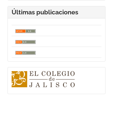
Últimas publicaciones
logo-
colegio-
de-
jalisco