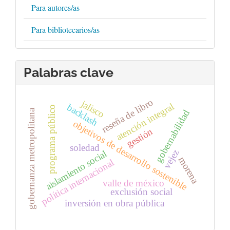
Para autores/as
Para bibliotecarios/as
Palabras clave
reseña de libro
jalisco
atención integral
backlash
programa público
gobernanza metropolitana
gobernabilidad
objetivos de desarrollo sostenible
gestión
soledad
vejez
aislamiento social
morena
política internacional
valle de méxico
exclusión social
inversión en obra pública