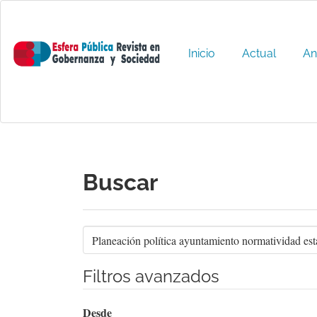
Navegación
principal
Contenido
principal
Inicio
Actual
An
Barra
lateral
Buscar
Buscar
artículos
por
Filtros avanzados
Desde