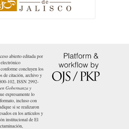
colegio-
de-
jalisco
o abierto editada por
 electrónico
n conforme concluyen los
 de citación, archivo y
0800-102, ISSN 2992-
a en Gobernanza y
que expresamente lo
o formato, incluso con
ndique si se realizaron
sados en los artículos y
ón institucional de El
dictaminación,