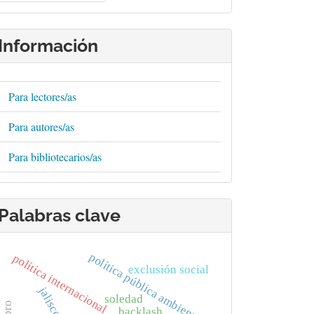
rtículo
Información
Para lectores/as
Para autores/as
Para bibliotecarios/as
Palabras clave
política pública ambiental
política internacional
exclusión social
jalisco
soledad
backlash