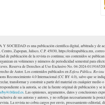
D es una publicación científica digital, arbitrada y de acces
. Centro, Zapopan, Jalisco, C.P. 45030, https://esferapublica.mx, correo
ad de publicación de la revista es continua; sus contenidos se publica
organizan en volúmenes y números de periodicidad semestral para efectos
 Aceves. Reserva de Derechos al Uso Exclusivo No. 04-2024-01191652
Derecho de Autor. Los contenidos publicados en
Esfera Pública. Revist
mons Reconocimiento 4.0 Internacional (CC BY 4.0), salvo que se indi
mezclar, transformar y construir a partir del material en cualquier medio 
espondiente a la autoría, se cite la fuente original de publicación y se i
s/by/4.0/deed.es
. Las opiniones, argumentos, datos y conclusiones expre
lusiva de sus autoras y autores, y no reflejan necesariamente la posici
 revista. La revista no cobra cargos por envío, procesamiento editorial, 