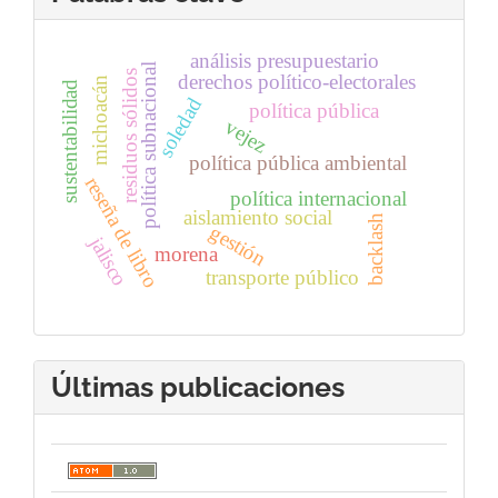
análisis presupuestario
política subnacional
residuos sólidos
derechos político-electorales
michoacán
sustentabilidad
soledad
política pública
vejez
política pública ambiental
reseña de libro
política internacional
aislamiento social
backlash
gestión
jalisco
morena
transporte público
Últimas publicaciones