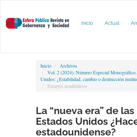
Navegación
principal
Contenido
principal
Inicio
Actual
An
Barra
lateral
Inicio
Archivos
Vol. 2 (2024): Número Especial Monográfico.
Unidos: ¿Estabilidad, cambio o destrucción institu
Ensayos académicos
La “nueva era” de las 
Estados Unidos ¿Hace
estadounidense?