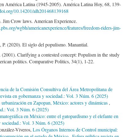
en América Latina (1945-2005). América Latina Hoy, 68, 139-
//doi.org/10.14201/alh201468139168
. Jim Crow laws. American Experience.
.pbs.org/wgbh/americanexperience/features/freedom-riders-jim-
 P. (2020). El siglo del populismo. Manantial.
(2001). Clarifying a contested concept: Populism in the study
rican politics. Comparative Politics, 34(1), 1-22.
iencia de la Comisión Consultiva del Área Metropolitana de
revista en gobernanza y sociedad.: Vol. 3 Núm. 6 (2025)
e urbanización en Zapopan, México: actores y dinámicas
,
ad.: Vol. 3 Núm. 6 (2025)
ematográfica en México: entre el gatopardismo y el elefante en
y sociedad.: Vol. 3 Núm. 6 (2025)
González-Viveros,
Los Órganos Internos de Control municipal:
anticorrupción en el estado de México
,
Esfera pública revista en