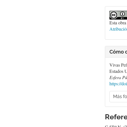
Esta obra
Atribuci
Cómo c
Vivas Peñ
Estados U
Esfera Pú
https://d
Más fo
Refere
C-SPAN. (20