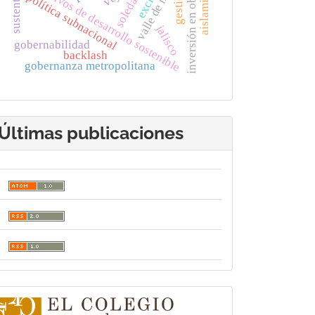
inversión en obra pública
valle de méxico
objetivos de desarrollo sostenible
gestión
soledad
política subnacional
jalisco
gobernabilidad
backlash
gobernanza metropolitana
Últimas publicaciones
logo-