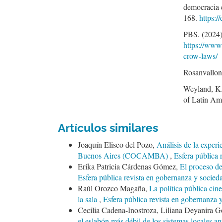
democracia 
168.
https:
PBS. (2024)
https://www
crow-laws/
Rosanvallon,
Weyland, K. 
of Latin Ame
Artículos similares
Joaquín Eliseo del Pozo,
Análisis de la exper
Buenos Aires (COCAMBA)
,
Esfera pública 
Erika Patricia Cárdenas Gómez,
El proceso d
Esfera pública revista en gobernanza y socied
Raúl Orozco Magaña,
La política pública cin
la sala
,
Esfera pública revista en gobernanza 
Cecilia Cadena-Inostroza, Liliana Deyanira 
el eslabón más débil de los sistemas locales 