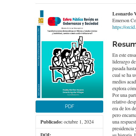
Barra
Conte
Leonardo V
Emerson Co
lateral
princi
https://orc
del
del
artículo
artícu
Resu
En este ensa
liderazgo d
pasada hasta
cual se ha u
medios acad
explora cómo
Por una part
relativo des
PDF
era de los d
pero encarna
Publicado:
octubre 1, 2024
una respuest
presidencia 
DOI:
su historia.