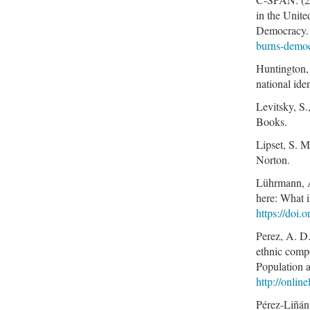
in the Unite
Democracy
burns-democ
Huntington,
national ide
Levitsky, S
Books.
Lipset, S. 
Norton.
Lührmann, A.
here: What 
https://doi
Perez, A. D
ethnic comp
Population 
http://onli
Pérez-Liñán