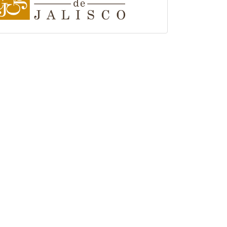
colegio-
de-
jalisco