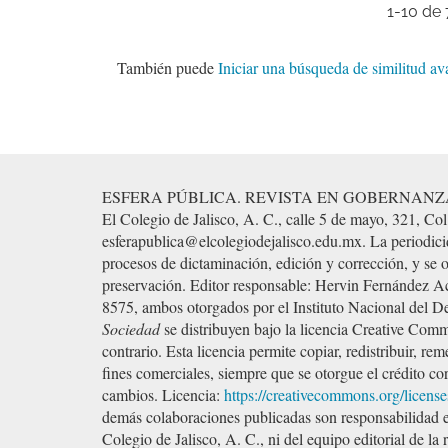
1-10 de 
También puede
Iniciar una búsqueda de similitud a
ESFERA PÚBLICA. REVISTA EN GOBERNANZA Y SOCIEDA
El Colegio de Jalisco, A. C., calle 5 de mayo, 321, Col
esferapublica@elcolegiodejalisco.edu.mx. La periodicid
procesos de dictaminación, edición y corrección, y se 
preservación. Editor responsable: Hervin Fernández
8575, ambos otorgados por el Instituto Nacional del 
Sociedad
se distribuyen bajo la licencia Creative Com
contrario. Esta licencia permite copiar, redistribuir, re
fines comerciales, siempre que se otorgue el crédito corr
cambios. Licencia:
https://creativecommons.org/license
demás colaboraciones publicadas son responsabilidad exc
Colegio de Jalisco, A. C., ni del equipo editorial de la