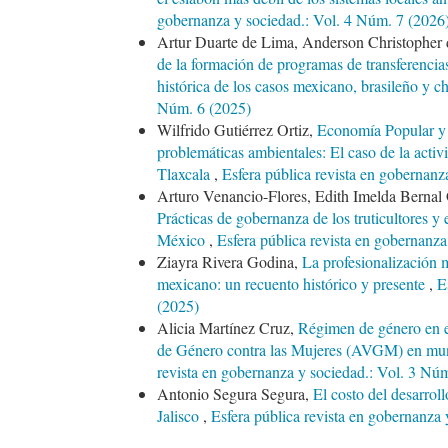
gobernanza y sociedad.: Vol. 4 Núm. 7 (2026
Artur Duarte de Lima, Anderson Christopher
de la formación de programas de transferenci
histórica de los casos mexicano, brasileño y c
Núm. 6 (2025)
Wilfrido Gutiérrez Ortiz,
Economía Popular y 
problemáticas ambientales: El caso de la acti
Tlaxcala
,
Esfera pública revista en gobernanz
Arturo Venancio-Flores, Edith Imelda Bernal
Prácticas de gobernanza de los truticultores y
México
,
Esfera pública revista en gobernanz
Ziayra Rivera Godina,
La profesionalización m
mexicano: un recuento histórico y presente
,
E
(2025)
Alicia Martínez Cruz,
Régimen de género en el
de Género contra las Mujeres (AVGM) en mu
revista en gobernanza y sociedad.: Vol. 3 Nú
Antonio Segura Segura,
El costo del desarrol
Jalisco
,
Esfera pública revista en gobernanza