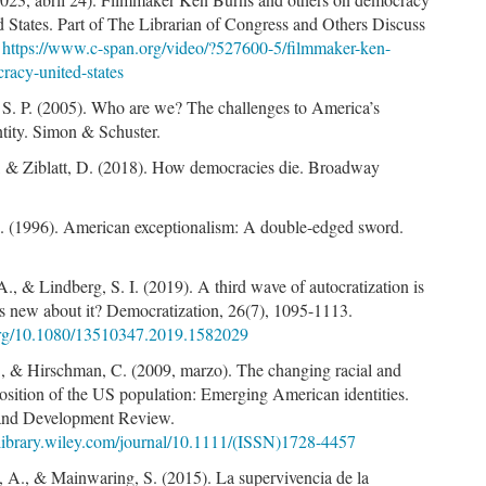
d States. Part of The Librarian of Congress and Others Discuss
.
https://www.c-span.org/video/?527600-5/filmmaker-ken-
racy-united-states
 S. P. (2005). Who are we? The challenges to America’s
ntity. Simon & Schuster.
., & Ziblatt, D. (2018). How democracies die. Broadway
M. (1996). American exceptionalism: A double-edged sword.
, & Lindberg, S. I. (2019). A third wave of autocratization is
is new about it? Democratization, 26(7), 1095-1113.
.org/10.1080/13510347.2019.1582029
., & Hirschman, C. (2009, marzo). The changing racial and
osition of the US population: Emerging American identities.
and Development Review.
nelibrary.wiley.com/journal/10.1111/(ISSN)1728-4457
, A., & Mainwaring, S. (2015). La supervivencia de la