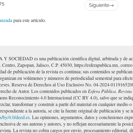
75
Siguiente
→
vanzada
para este artículo.
D es una publicación científica digital, arbitrada y de acces
. Centro, Zapopan, Jalisco, C.P. 45030, https://esferapublica.mx, correo
ad de publicación de la revista es continua; sus contenidos se publica
organizan en volúmenes y números de periodicidad semestral para efectos
 Aceves. Reserva de Derechos al Uso Exclusivo No. 04-2024-01191652
Derecho de Autor. Los contenidos publicados en
Esfera Pública. Revist
mons Reconocimiento 4.0 Internacional (CC BY 4.0), salvo que se indi
mezclar, transformar y construir a partir del material en cualquier medio 
espondiente a la autoría, se cite la fuente original de publicación y se i
s/by/4.0/deed.es
. Las opiniones, argumentos, datos y conclusiones expre
lusiva de sus autoras y autores, y no reflejan necesariamente la posici
 revista. La revista no cobra cargos por envío, procesamiento editorial, 