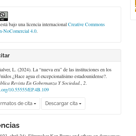
 está bajo una licencia internacional
Creative Commons
ón-NoComercial 4.0
.
itar
alver, L. (2024). La “nueva era” de las instituciones en los
nidos ¿Hace agua el excepcionalísimo estadounidense?.
blica Revista En Gobernanza Y Sociedad.
,
2
.
oi.org/10.55555/EP.4B.109
rmatos de cita
Descargar cita
ncias
23, abril 24). Filmmaker Ken Burns and others on democracy