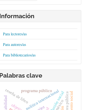
rtículo
Información
Para lectores/as
Para autores/as
Para bibliotecarios/as
Palabras clave
reseña de libro
programa público
política internacional
exclusión social
aislamiento social
sustentabilidad
vejez