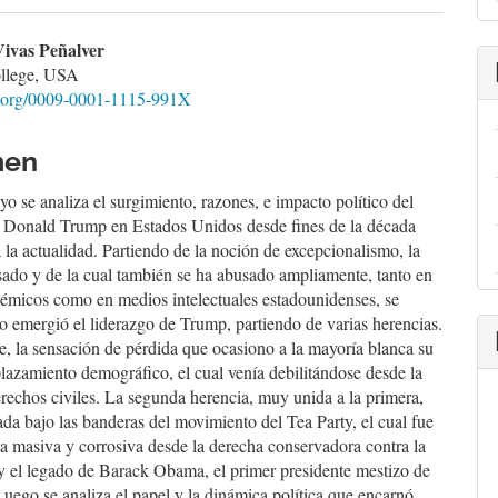
a
nido
ivas Peñalver
llege, USA
pal
id.org/0009-0001-1115-991X
lo
men
yo se analiza el surgimiento, razones, e impacto político del
e Donald Trump en Estados Unidos desde fines de la década
 la actualidad. Partiendo de la noción de excepcionalismo, la
sado y de la cual también se ha abusado ampliamente, tanto en
émicos como en medios intelectuales estadounidenses, se
 emergió el liderazgo de Trump, partiendo de varias herencias.
e, la sensación de pérdida que ocasiono a la mayoría blanca su
plazamiento demográfico, el cual venía debilitándose desde la
erechos civiles. La segunda herencia, muy unida a la primera,
da bajo las banderas del movimiento del Tea Party, el cual fue
a masiva y corrosiva desde la derecha conservadora contra la
y el legado de Barack Obama, el primer presidente mestizo de
 Luego se analiza el papel y la dinámica política que encarnó