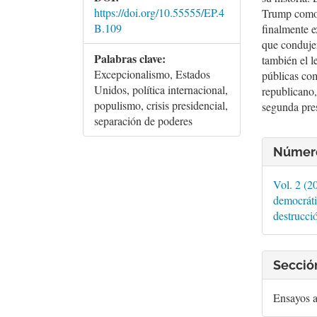
https://doi.org/10.55555/EP.4
Trump como 
B.109
finalmente e
que condujer
Palabras clave:
también el l
Excepcionalismo, Estados
públicas com
Unidos, política internacional,
republicano,
populismo, crisis presidencial,
segunda pre
separación de poderes
Detall
Númer
del
artícu
Vol. 2 (2
democráti
destrucció
Secció
Ensayos 