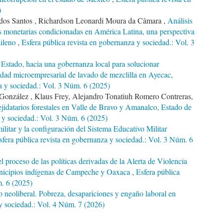
)
 dos Santos , Richardson Leonardi Moura da Câmara ,
Análisis
as monetarias condicionadas en América Latina, una perspectiva
hileno
,
Esfera pública revista en gobernanza y sociedad.: Vol. 3
Estado, hacia una gobernanza local para solucionar
vidad microempresarial de lavado de mezclilla en Ayecac,
a y sociedad.: Vol. 3 Núm. 6 (2025)
 González , Klaus Frey, Alejandro Tonatiuh Romero Contreras,
 ejidatarios forestales en Valle de Bravo y Amanalco, Estado de
a y sociedad.: Vol. 3 Núm. 6 (2025)
ilitar y la configuración del Sistema Educativo Militar
sfera pública revista en gobernanza y sociedad.: Vol. 3 Núm. 6
 proceso de las políticas derivadas de la Alerta de Violencia
nicipios indígenas de Campeche y Oaxaca
,
Esfera pública
m. 6 (2025)
lo neoliberal. Pobreza, desapariciones y engaño laboral en
 y sociedad.: Vol. 4 Núm. 7 (2026)